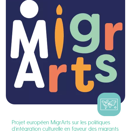
Projet européen MigrArts sur les politiques
d’intégration culturelle en faveur des migrants