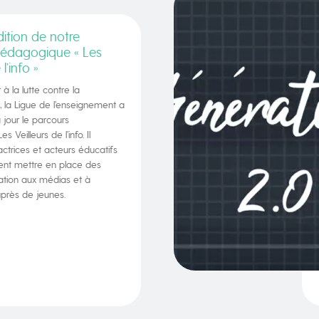
ition de notre
pédagogique « Les
l’info »
 à la lutte contre la
, la Ligue de l’enseignement a
 jour le parcours
 Veilleurs de l’info. Il
actrices et acteurs éducatifs
ient mettre en place des
ation aux médias et à
uprès de jeunes.