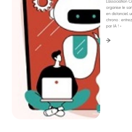
L’association 
organise le sam
en distanciel, 
chrono : entre
par IA ! »