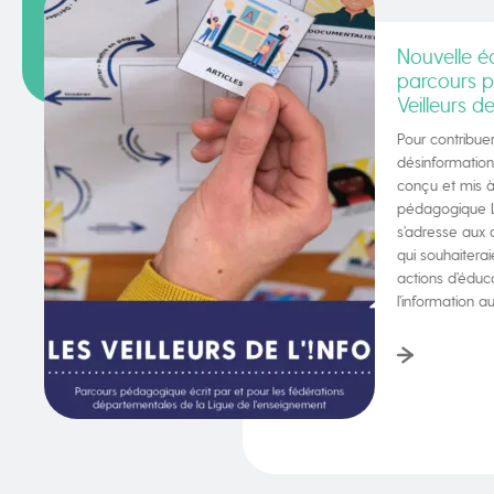
Nouvelle éd
parcours 
Veilleurs de 
Pour contribuer
désinformation
conçu et mis à
pédagogique Les
s’adresse aux 
qui souhaitera
actions d’éduc
l’information a