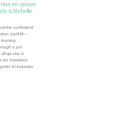
mise en œuvre
ste à l’échelle
 centre confédéral
péen Just4All –
 learning
hrough a just
 all
qui vise à
les transitions
ustes et inclusives.