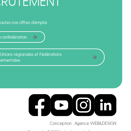
CRUTEMENT
outes nos offres d'emploi
 confédération
 Unions régionales et Fédérations
tementales
Conception :
Agence WEB&DESIGN