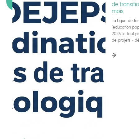
de transiti
mois
La Ligue de l’
l’éducation po
2026, le tout 
de projets » dé