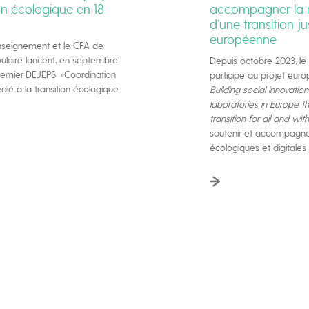
on écologique en 18
accompagner la 
d’une transition ju
européenne
enseignement et le CFA de
pulaire lancent, en septembre
Depuis octobre 2023, le
premier DEJEPS »Coordination
participe au projet euro
dié à la transition écologique.
Building social innovation
laboratories in Europe t
transition for all and with
soutenir et accompagner 
écologiques et digitales j