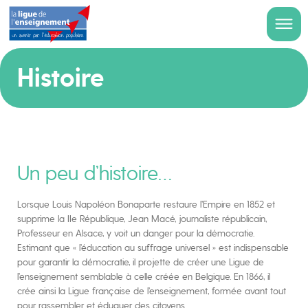
Histoire
Un peu d’histoire…
Lorsque Louis Napoléon Bonaparte restaure l’Empire en 1852 et
supprime la IIe République, Jean Macé, journaliste républicain,
Professeur en Alsace, y voit un danger pour la démocratie.
Estimant que « l’éducation au suffrage universel » est indispensable
pour garantir la démocratie, il projette de créer une Ligue de
l’enseignement semblable à celle créée en Belgique. En 1866, il
crée ainsi la Ligue française de l’enseignement, formée avant tout
pour rassembler et éduquer des citoyens.