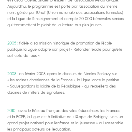
et Pascal Guéné, ancien président de l’association Relais civique.
Aujourd’hui, le programme est porté par l’association du même
nom, gérée par l’Unaf (Union nationale des associations familiales)
et la Ligue de l’enseignement et compte 20 000 bénévoles seniors
qui transmettent le plaisir de la lecture aux plus jeunes.
2005 :
fidèle à sa mission historique de promotion de l’école
publique, la Ligue adopte son projet « Refonder l’école pour qu’elle
soit celle de tous ».
2008 :
en février 2008, après le discours de Nicolas Sarkozy sur
« les racines chrétiennes de la France », la Ligue lance la pétition
« Sauvegardons la laïcité de la République » qui recueillera des
dizaines de milliers de signatures.
2010 :
avec le Réseau français des villes éducatrices, les Francas
et la FCPE, la Ligue est à l’initiative de « l’Appel de Bobigny : vers un
grand projet national pour l’enfance et la jeunesse » qui rassemble
les principaux acteurs de l’éducation.