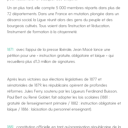
Un an plus tard, elle compte 5 000 membres répartis dans plus de
72 départements. Dans une France en mutation, plongée dans un
désarroi social, la Ligue réunit alors des gens du peuple et des
bourgeois cultivés. Tous voient dans l’instruction et l’éducation,
l’instrument de formation à la citoyenneté.
1871 :
avec l’appui de la presse libérale, Jean Macé lance une
pétition pour une « instruction gratuite, obligatoire et laïque » qui
recueillera plus d’1,3 million de signatures.
Après leurs victoires aux élections législatives de 1877 et
sénatoriales de 1879, les républicains opèrent de profondes
réformes. Jules Ferry, soutenu par les Ligueurs Ferdinand Buisson,
Paul Bert ou René Goblet, fait adopter les lois scolaires (1881 :
gratuité de l’enseignement primaire / 1882 : instruction obligatoire et
laïque / 1886 : laïcisation du personnel enseignant).
1881 :
constitution officielle en tant qu’organisation républicaine de la