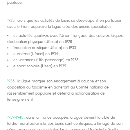
publique.
1928 :
alors que les activités de loisirs se développent, en particulier
avec le Front populaire, la Ligue crée des unions spécialisées :
les activités sportives avec l’Union française des œuvres laïques
d’éducation physique (Ufolep) en 1928 ;
l’éducation artistique (Ufolea) en 1933 ;
le cinéma (Ufocel) en 1934 ;
les vacances (Ufo-patronage) en 1938 ;
le sport scolaire (Usep) en 1939…
1935 :
la Ligue marque son engagement à gauche et son
opposition au fascisme en adhérant au Comité national de
rassemblement populaire et défend la nationalisation de
l’enseignement.
1939-1945 :
dans la France occupée, la Ligue devient la cible de
l’ordre moral pétainiste. Ses biens sont confisqués, à l’image de son
siège parisien où sont installés les « Jeunes du Maréchal ». Si elle