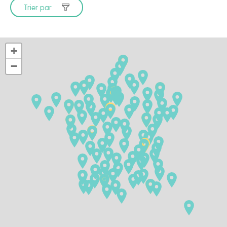
Trier par
+
−