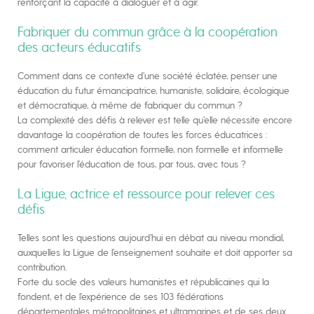
renforçant la capacité à dialoguer et à agir.
Fabriquer du commun grâce à la coopération
des acteurs éducatifs
Comment dans ce contexte d’une société éclatée, penser une
éducation du futur émancipatrice, humaniste, solidaire, écologique
et démocratique, à même de fabriquer du commun ?
La complexité des défis à relever est telle qu’elle nécessite encore
davantage la coopération de toutes les forces éducatrices :
comment articuler éducation formelle, non formelle et informelle
pour favoriser l’éducation de tous, par tous, avec tous ?
La Ligue, actrice et ressource pour relever ces
défis
Telles sont les questions aujourd’hui en débat au niveau mondial,
auxquelles la Ligue de l’enseignement souhaite et doit apporter sa
contribution.
Forte du socle des valeurs humanistes et républicaines qui la
fondent, et de l’expérience de ses 103 fédérations
départementales métropolitaines et ultramarines et de ses deux