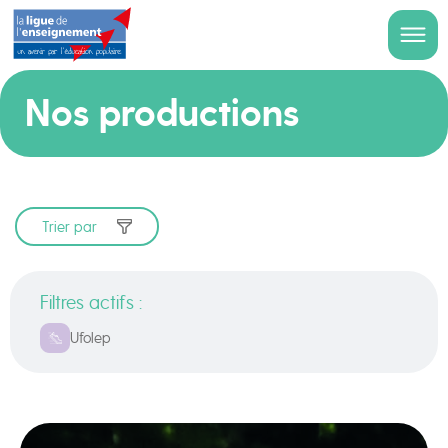
Nos productions
Trier par
Filtres actifs :
Ufolep