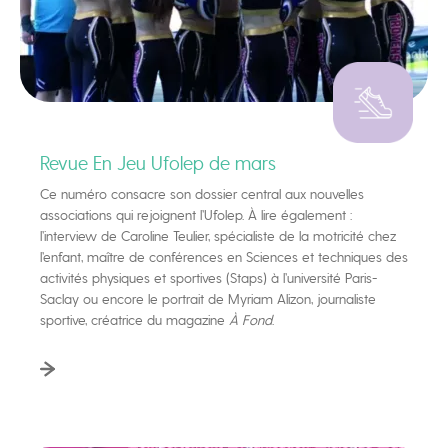
Revue En Jeu Ufolep de mars
Ce numéro consacre son dossier central aux nouvelles
associations qui rejoignent l’Ufolep. À lire également :
l’interview de Caroline Teulier, spécialiste de la motricité chez
l’enfant, maître de conférences en Sciences et techniques des
activités physiques et sportives (Staps) à l’université Paris-
Saclay ou encore le portrait de Myriam Alizon, journaliste
sportive, créatrice du magazine
À Fond
.