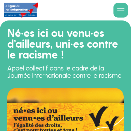
Né·es ici ou venu·es
d’ailleurs, uni·es contre
le racisme !
Appel collectif dans le cadre de la
Journée internationale contre le racisme