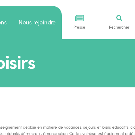
ons
Nous rejoindre
Presse
Rechercher
isirs
l’enseignement déploie en matière de vacances, séjours et loisirs éducatifs
enneté, solidarité, démocratie, émancipation. Cette synthèse est également à dé