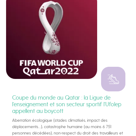
Coupe du monde au Qatar : la Ligue de
l’enseignement et son secteur sportif l’Ufolep
appellent au boycott
Aberration écologique (stades climatisés, impact des
déplacements…), catastrophe humaine (au moins 6 751
personnes décédées), non-respect du droit des travailleurs et