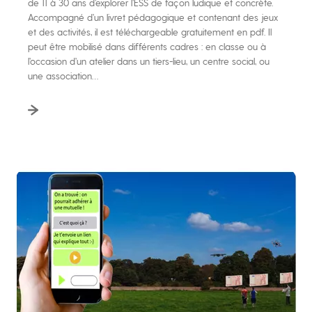
de 11 à 30 ans d’explorer l’ESS de façon ludique et concrète.
Accompagné d’un livret pédagogique et contenant des jeux
et des activités, il est téléchargeable gratuitement en pdf. Il
peut être mobilisé dans différents cadres : en classe ou à
l’occasion d’un atelier dans un tiers-lieu, un centre social, ou
une association…