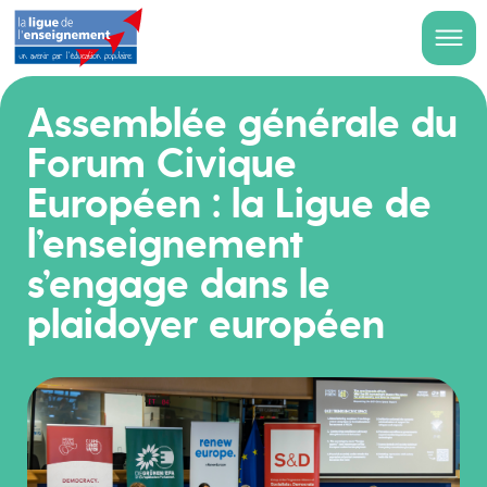
Assemblée générale du
Forum Civique
Européen : la Ligue de
l’enseignement
s’engage dans le
plaidoyer européen