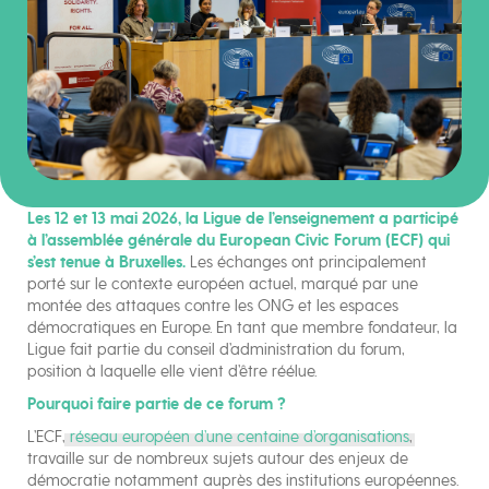
Les 12 et 13 mai 2026, la Ligue de l’enseignement a participé
à l’assemblée générale du European Civic Forum (ECF) qui
s’est tenue à Bruxelles.
Les échanges ont principalement
porté sur le contexte européen actuel, marqué par une
montée des attaques contre les ONG et les espaces
démocratiques en Europe. En tant que membre fondateur, la
Ligue fait partie du conseil d’administration du forum,
position à laquelle elle vient d’être réélue.
Pourquoi faire partie de ce forum ?
L’ECF,
réseau européen d’une centaine d’organisations
,
travaille sur de nombreux sujets autour des enjeux de
démocratie notamment auprès des institutions européennes.