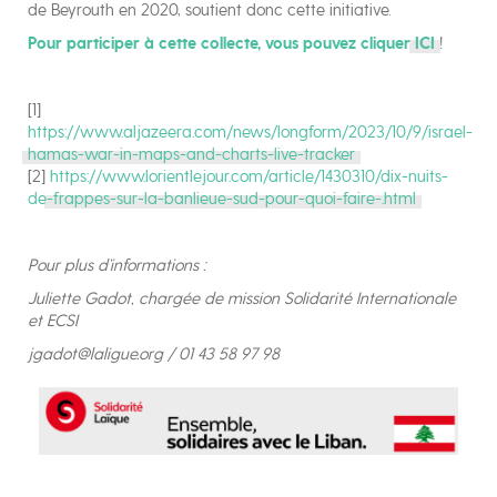
de Beyrouth en 2020, soutient donc cette initiative.
Pour participer à cette collecte, vous pouvez cliquer
ICI
!
[1]
https://www.aljazeera.com/news/longform/2023/10/9/israel-
hamas-war-in-maps-and-charts-live-tracker
[2]
https://www.lorientlejour.com/article/1430310/dix-nuits-
de-frappes-sur-la-banlieue-sud-pour-quoi-faire-.html
Pour plus d’informations :
Juliette Gadot, chargée de mission Solidarité Internationale
et ECSI
jgadot@laligue.org / 01 43 58 97 98