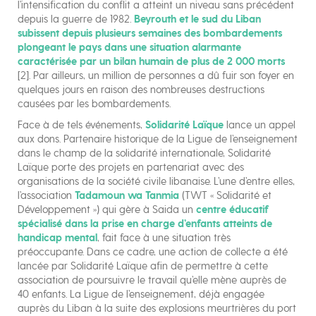
l’intensification du conflit a atteint un niveau sans précédent
depuis la guerre de 1982.
Beyrouth et le sud du Liban
subissent depuis plusieurs semaines des bombardements
plongeant le pays dans une situation alarmante
caractérisée par un bilan humain de plus de 2 000 morts
[2]. Par ailleurs, un million de personnes a dû fuir son foyer en
quelques jours en raison des nombreuses destructions
causées par les bombardements.
Face à de tels événements,
Solidarité Laïque
lance un appel
aux dons. Partenaire historique de la Ligue de l’enseignement
dans le champ de la solidarité internationale, Solidarité
Laïque porte des projets en partenariat avec des
organisations de la société civile libanaise. L’une d’entre elles,
l’association
Tadamoun wa Tanmia
(TWT « Solidarité et
Développement ») qui gère à Saida un
centre éducatif
spécialisé dans la prise en charge d’enfants atteints de
handicap mental
, fait face à une situation très
préoccupante. Dans ce cadre, une action de collecte a été
lancée par Solidarité Laïque afin de permettre à cette
association de poursuivre le travail qu’elle mène auprès de
40 enfants. La Ligue de l’enseignement, déjà engagée
auprès du Liban à la suite des explosions meurtrières du port