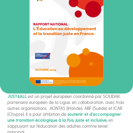
JUST4ALL
est un projet européen coordonné par SOLIDAR,
partenaire européen de la Ligue, en collaboration, avec trois
autres organisations : AONTAS (Irlande), ABF (Suède) et ICAR
(Chypre). Il a pour ambition de
soutenir et d’accompagner
une transition écologique à la fois juste et inclusive,
en
s’appuyant sur l’éducation des adultes comme levier
principal.