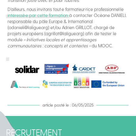
transition juste avec et pour tous·tes
.
D’ailleurs, nous invitons tout·e formateur·rice professionnel·le
intéressé·e par cette formation
à contacter Océane DANIELI,
responsable du pôle Europe & International
(odanieli@laligue.org) et/ou Adrien GRILLOT, chargé de
projets européens (agrillot@laligue.org) afin de tester le
module
« Initiatives locales et apprentissages
communautaires : concepts et contextes »
du MOOC.
article posté le : 06/05/2025
RECRUTEMENT