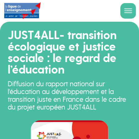
JUST4ALL- transition
écologique et justice
sociale : le regard de
l’éducation
Diffusion du rapport national sur
l'éducation au développement et la
transition juste en France dans le cadre
du projet européen JUST4ALL