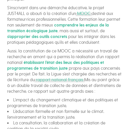
S’inscrivant dans une démarche éducative, le projet
JUST4ALL a abouti à la création d’un
MOOC
destiné aux
formateur·rices professionnel·les. Cette formation leur permet
non seulement de mieux
comprendre les enjeux de la
transition écologique juste
, mais aussi et surtout, de
s’approprier des outils concrets
pour les intégrer dans les
pratiques pédagogiques qu’ils et elles conduisent.
Aussi, la constitution de ce MOOC a nécessité un travail de
recherche en amont qui a permis la réalisation d’un rapport
national
établissant l’état des lieux des politiques et
programmes de transition juste
propre aux pays concernés
par le projet. De fait, la Ligue s’est chargée des recherches et
de l’écriture du
rapport national français
Mis au point grâce
à un double travail de collecte de données et d’entretiens de
recherche, ce rapport suit quatre grands axes :
L’impact du changement climatique et des politiques et
programmes de transition juste,
L’éducation formelle et non formelle sur le climat,
l’environnement et la transition juste,
La consultation, la collaboration et la création de
coalition de la société civile,