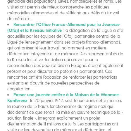
génocide des populations juives, homosexuelles et roms. Ces
visites ont permis de mieux comprendre les politiques
mémorielles allemandes et de réfléchir aux défis du travail
de mémoire.
Rencontrer l’Office Franco-Allemand pour la Jeunesse
(Ofaj) et la Kreisau Initiative
: la délégation de la Ligue a été
accueillie par les équipes de l’Ofaj, partenaire central de la
Ligue de l’enseignement dans ses projets franco-allemands,
qui ont présenté leur travail, notamment en matière
d’éducation citoyenne et de mémoire. Des représentant·es de
la Kreisau Initiative, fondation qui œuvre pour la
réconciliation des populations en Pologne, étaient également
présent·es pour discuter de potentiels partenariats. Ces
rencontres ont été l’occasion de renforcer les partenariats
existants et d’ouvrir de nouvelles perspectives de
coopération.
Passer une journée entière à la Maison de la Wannsee-
Konferenz
: le 20 janvier 1942, s’est tenue dans cette maison,
la réunion de 15 hauts fonctionnaires du régime nazi qui
décidèrent ce que serait la mise en œuvre technique de la «
solution finale », intégrant explicitement un projet
d’extermination de 11 millions de juifs. Les participant·es ont
visité ce lieu devenu lieu de mémoire et d’éducation, et