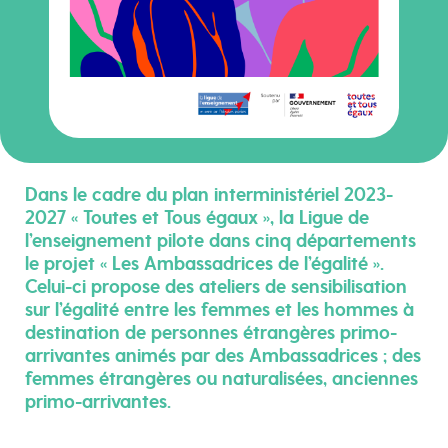
Dans le cadre du plan interministériel 2023-
2027 « Toutes et Tous égaux », la Ligue de
l’enseignement pilote dans cinq départements
le projet « Les Ambassadrices de l’égalité ».
Celui-ci propose des ateliers de sensibilisation
sur l’égalité entre les femmes et les hommes à
destination de personnes étrangères primo-
arrivantes animés par des Ambassadrices ; des
femmes étrangères ou naturalisées, anciennes
primo-arrivantes.