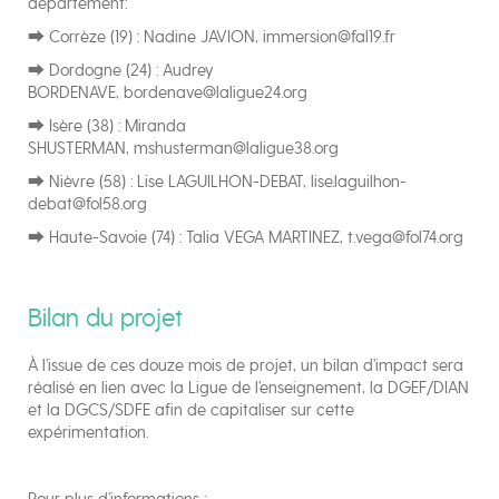
département:
⮕ Corrèze (19) : Nadine JAVION, immersion@fal19.fr
⮕ Dordogne (24) : Audrey
BORDENAVE, bordenave@laligue24.org
⮕ Isère (38) : Miranda
SHUSTERMAN, mshusterman@laligue38.org
⮕ Nièvre (58) : Lise LAGUILHON-DEBAT, lise.laguilhon-
debat@fol58.org
⮕ Haute-Savoie (74) : Talia VEGA MARTINEZ, t.vega@fol74.org
Bilan du projet
À l’issue de ces douze mois de projet, un bilan d’impact sera
réalisé en lien avec la Ligue de l’enseignement, la DGEF/DIAN
et la DGCS/SDFE afin de capitaliser sur cette
expérimentation.