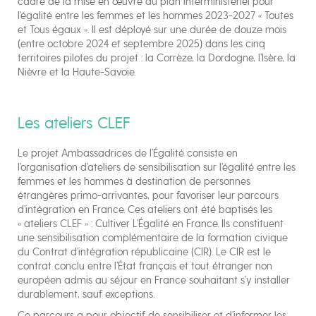
cadre de la mise en œuvre du plan interministériel pour
l’égalité entre les femmes et les hommes 2023-2027 « Toutes
et Tous égaux ». Il est déployé sur une durée de douze mois
(entre octobre 2024 et septembre 2025) dans les cinq
territoires pilotes du projet : la Corrèze, la Dordogne, l’Isère, la
Nièvre et la Haute-Savoie.
Les ateliers CLEF
Le projet Ambassadrices de l’Égalité consiste en
l’organisation d’ateliers de sensibilisation sur l’égalité entre les
femmes et les hommes à destination de personnes
étrangères primo-arrivantes, pour favoriser leur parcours
d’intégration en France. Ces ateliers ont été baptisés les
« ateliers CLEF » : Cultiver L’Égalité en France. Ils constituent
une sensibilisation complémentaire de la formation civique
du Contrat d’intégration républicaine (CIR). Le CIR est le
contrat conclu entre l’État français et tout étranger non
européen admis au séjour en France souhaitant s’y installer
durablement, sauf exceptions.
Ce parcours a pour objectif de sensibiliser et d’informer les