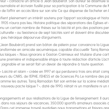
tireur » consacre un article à Jean Baubérot. Son auteur se dissimul
naliste et écrivain fusillé pour sa participation à la Commune de Marsei
e l’offrir en accès libre sur son site. Ce qui dispense de l’acheter en 
fient pleinement un intérêt soutenu par l’apport sociologique et histo
1905 n’aura pas lieu. Histoire politique des séparations des Églises et d
un certain nombre de thèses sur la laïcité et pris des positions perso
terculturelle » ou l’existence de sept laïcités sont et doivent être disc
ge peu héroïque dépourvue d’arguments.
(Jean Baubérot) prend son bâton de pèlerin pour convaincre la Ligue 
a transformée en amicale œcuménique, capable d’accueillir Tariq Rama
plus laïques ». Nous ignorons si Gaston Crémieux est titulaire d’une c
t une première et indispensable étape à toute rédaction d’article. L’ac
joignable et se serait fait un devoir de répondre à toute question.
Laïcité et islam » créée en 1997 et qui perdurera trois ans était com
eurs du CNRS, de l’EPHE, l’EHESS et de Sciences Po. Le nombre des pa
mme les autres. Tariq Ramadan fait son entrée sur la scène médiatiq
ouveau pacte laïque ? », daté de 1990, n’était ni un manifeste ni un 
ngagements et aux réalisations de la Ligue de l’enseignement. Il aur
 dans nos séjours de vacances, 350.000 sportifs amateurs associés d
Dans cet immense travail quotidien nous transmettons et faisons appli