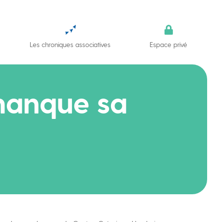
Les chroniques associatives
Espace privé
manque sa