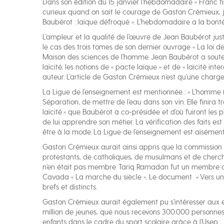
Dans son édition du 15 janvier l’hebdomadaire « Franc 
curieux quand on sait le courage de Gaston Crémieux, jour
Baubérot : laïque défroqué ». L’hebdomadaire a la bonté d
L’ampleur et la qualité de l’œuvre de Jean Baubérot justi
le cas des trois tomes de son dernier ouvrage « La loi de 
Maison des sciences de l’homme. Jean Baubérot a soutenu 
laïcité, les notions de « pacte laïque » et de « laïcité in
auteur. L’article de Gaston Crémieux n’est qu’une char
La Ligue de l’enseignement est mentionnée : « L’homme 
Séparation, de mettre de l’eau dans son vin. Elle finir
laïcité » que Baubérot a co-présidée et d’où fuiront les 
de lui apprendre son métier. La vérification des faits es
être à la mode. La Ligue de l’enseignement est aisément 
Gaston Crémieux aurait ainsi appris que la commission « 
protestants, de catholiques, de musulmans et de cherch
n’en était pas membre. Tariq Ramadan fut un membre co
Cavada « La marche du siècle ». Le document « Vers un n
brefs et distincts.
Gaston Crémieux aurait également pu s’intéresser aux e
million de jeunes, que nous recevons 300.000 personnes
enfants dans le cadre du sport scolaire grâce à l’Usep… 