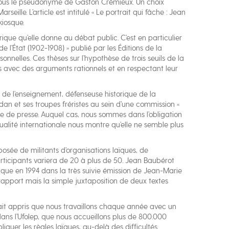
e sous le pseudonyme de Gaston Crémieux. Un choix
lle. L’article est intitulé « Le portrait qui fâche : Jean
kiosque.
rique qu’elle donne au débat public. C’est en particulier
e l’État (1902-1908) » publié par les Éditions de la
nnelles. Ces thèses sur l’hypothèse de trois seuils de la
utées avec des arguments rationnels et en respectant leur
de l’enseignement, défenseuse historique de la
dan et ses troupes fréristes au sein d’une commission «
arte de presse. Auquel cas, nous sommes dans l’obligation
tualité internationale nous montre qu’elle ne semble plus
posée de militants d’organisations laïques, de
rticipants variera de 20 à plus de 50. Jean Baubérot
ue en 1994 dans la très suivie émission de Jean-Marie
rapport mais la simple juxtaposition de deux textes
ait appris que nous travaillons chaque année avec un
ans l’Ufolep, que nous accueillons plus de 800.000
quer les règles laïques, au-delà des difficultés