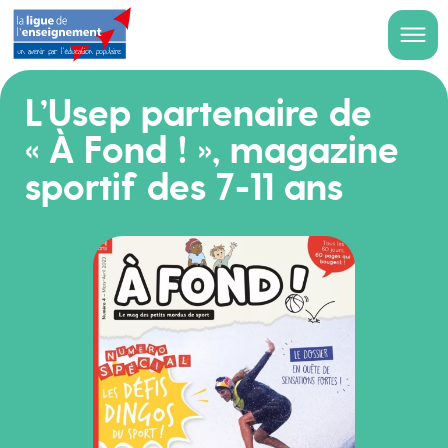
L’Usep partenaire de
« À Fond ! », magazine
sportif des 7-11 ans