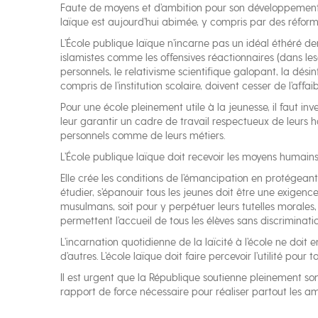
Faute de moyens et d’ambition pour son développement, f
laïque est aujourd’hui abimée, y compris par des réfor
L’École publique laïque n’incarne pas un idéal éthéré de
islamistes comme les offensives réactionnaires (dans le
personnels, le relativisme scientifique galopant, la dés
compris de l’institution scolaire, doivent cesser de l’affaibl
Pour une école pleinement utile à la jeunesse, il faut inv
leur garantir un cadre de travail respectueux de leurs hau
personnels comme de leurs métiers.
L’École publique laïque doit recevoir les moyens humains 
Elle crée les conditions de l’émancipation en protégeant d
étudier, s’épanouir tous les jeunes doit être une exigence
musulmans, soit pour y perpétuer leurs tutelles morales, r
permettent l’accueil de tous les élèves sans discriminat
L’incarnation quotidienne de la laïcité à l’école ne doit
d’autres. L’école laïque doit faire percevoir l’utilité pour 
Il est urgent que la République soutienne pleinement son
rapport de force nécessaire pour réaliser partout les amb