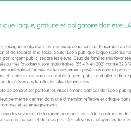
ique, laïque, gratuite et obligatoire doit être L
s enseignements, dans les meilleures conditions sur l’ensemble du terr
 et de séparatisme social. Seule l’École publique laïque scolarise tou
 par l’argent public, sépare les élèves. Ceux de familles très favorisée
és ou très favorisés y sont majoritaires (55,4 % en 2021 contre 32,3 % d
ncurrence inégale et faussée de l’enseignement privé sous contrat parti
al et scolaire n’est pas acceptable, l’argent public doit aller à l’Éc
ion des élèves des familles les plus défavorisées.
ite de concrétiser partout les visées émancipatrices de l’École publiq
it leur permettre d’entrer dans une dimension réflexive et critique dans
ogrammes et les enseignements.
hoix des savoirs et de la raison pour participer à la construction de l’e
e discriminations et de racismes. Des citoyens et citoyennes, formé·e