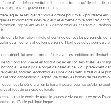
aute d’une défense véritable face aux attaques qu’elle subit de la p
mes et expressions gouvernementales.
rrière lequel se réfugier à chaque drame pour mieux poursuivre ensuit
squelles fondamentalismes religieux et extrême droite sont très actif
information, rappellent les enjeux démocratiques inhérents au renforce
ir.
estir dans la formation initiale et continue de tous les personnels, da
tes qualifications et de leur personne. Il faut des actes pour assurer 
et matériels lui permettant de faire vivre ses ambitions intellectuelles
e tout prosélytisme et en faisant cesser en son sein toutes les assigna
 nationale. Ce n’est pas le projet de celles et ceux qui prétendent défe
eligieuses, sociales, économiques. Face à ces défis, il faut que le prin
ions et sans concessions à l’égard de toutes les formes de pressions o
 en aucun cas la dénaturer en la faisant passer pour ce qu’elle ne peut
toutes et tous du principe de laïcité.
 école, la seule école de toute la jeunesse vivant dans ce pays. Ense
itions de l’École publique laïque.