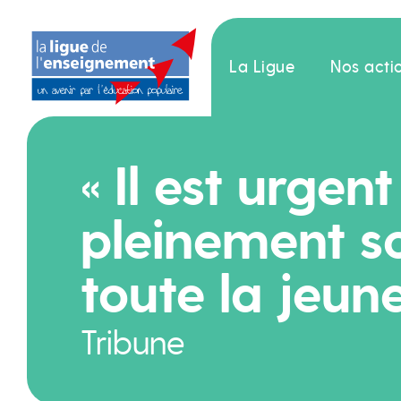
La Ligue
Nos acti
« Il est urge
pleinement so
toute la jeun
Tribune