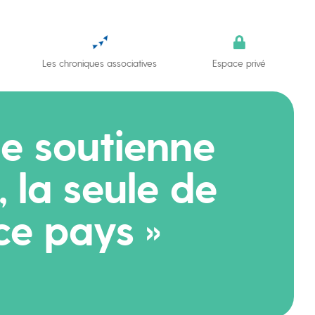
Les chroniques associatives
Espace privé
ue soutienne
 la seule de
ce pays »