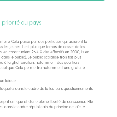
A priorité du pays
itoire. Cela passe par des politiques qui assurent la
s les jeunes. Il est plus que temps de cesser de les
s, en constituaient 26,4 % des effectifs en 2000, ils en
ans le public). Le public scolarise trois fois plus
cipe à la ghettoïsation, notamment des quartiers
ole publique. Cela permettra notamment une gratuité
ue laïque.
 laquelle, dans le cadre de la loi, leurs questionnements
sprit critique et d’une pleine liberté de conscience. Elle
s, dans le cadre républicain du principe de laïcité