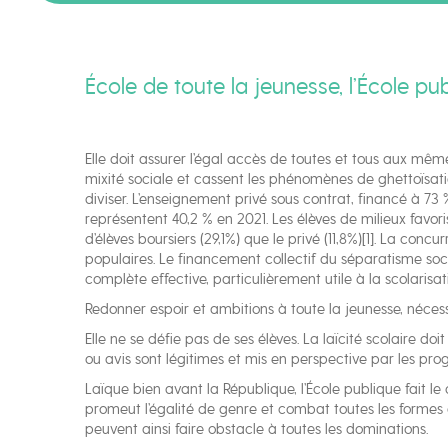
École de toute la jeunesse, l’École publ
Elle doit assurer l’égal accès de toutes et tous aux même
mixité sociale et cassent les phénomènes de ghettoïsation
diviser. L’enseignement privé sous contrat, financé à 73 %
représentent 40,2 % en 2021. Les élèves de milieux favoris
d’élèves boursiers (29,1%) que le privé (11,8%)[1]. La co
populaires. Le financement collectif du séparatisme soci
complète effective, particulièrement utile à la scolarisat
Redonner espoir et ambitions à toute la jeunesse, nécess
Elle ne se défie pas de ses élèves. La laïcité scolaire do
ou avis sont légitimes et mis en perspective par les pr
Laïque bien avant la République, l’École publique fait le c
promeut l’égalité de genre et combat toutes les formes d
peuvent ainsi faire obstacle à toutes les dominations.