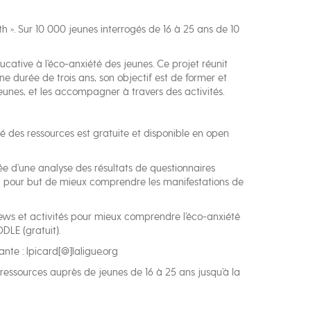
th ». Sur 10 000 jeunes interrogés de 16 à 25 ans de 10
ative à l’éco-anxiété des jeunes. Ce projet réunit
une durée de trois ans, son objectif est de former et
 jeunes, et les accompagner à travers des activités.
té des ressources est gratuite et disponible en open
ée d’une analyse des résultats de questionnaires
ent pour but de mieux comprendre les manifestations de
ews et activités pour mieux comprendre l’éco-anxiété
DLE (gratuit).
nte : lpicard[@]laligue.org
 ressources auprès de jeunes de 16 à 25 ans jusqu’à la