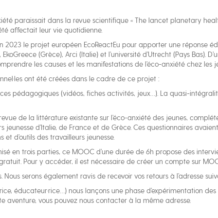
xiété paraissait dans la revue scientifique « The lancet planetary heal
é affectait leur vie quotidienne.
en 2023 le projet européen EcoReactEu pour apporter une réponse éduc
EkoGreece (Grèce), Arci (Italie) et l’université d’Utrecht (Pays Bas). D’
r comprendre les causes et les manifestations de l’éco-anxiété chez les
onnel·les ont été créées dans le cadre de ce projet :
es pédagogiques (vidéos, fiches activités, jeux…). La quasi-intégrali
vue de la littérature existante sur l’éco-anxiété des jeunes, complét
urs jeunesse d’Italie, de France et de Grèce. Ces questionnaires avai
 et d’outils des travailleurs jeunesse.
nisé en trois parties, ce MOOC d’une durée de 6h propose des intervi
gratuit. Pour y accéder, il est nécessaire de créer un compte sur MOO
. Nous serons également ravis de recevoir vos retours à l’adresse suiva
r·rice, éducateur·rice…) nous lançons une phase d’expérimentation des
cette aventure, vous pouvez nous contacter à la même adresse.