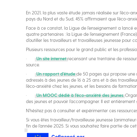
En 2021, la plus vaste étude jamais réalisée sur l’éco-an
pays du Nord et du Sud, 45% affirmaient que l’éco-anxiét
Face à ce constat, la Ligue de l’enseignement a lancé 
quatre partenaires : la Ligue de l’enseignement (France), 
d’outiller les travailleurs et travailleuses jeunesse pou
Plusieurs ressources pour le grand public et les professi
·
Un site internet
recensant une trentaine de ressourc
source.
·
Un rapport d’étude
de 50 pages qui propose une re
adressés à des jeunes de 16 à 25 ans et à des travaille
l’éco-anxiété chez les jeunes, et les besoins de formations
·
Un MOOC dédié à l’éco-anxiété des jeunes
. Orga
des jeunes et pouvoir l’accompagner. Il est entièrement 
N’hésitez pas à consulter et expérimenter ces ressources
Si vous êtes travailleur/travailleuse jeunesse (animateu
fin de l’année 2025. Si vous souhaitez faire partie de 