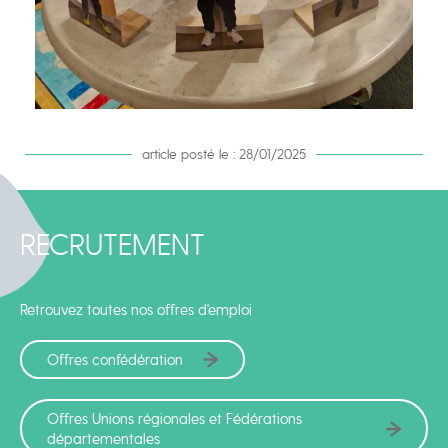
article posté le : 28/01/2025
RECRUTEMENT
Retrouvez toutes nos offres d'emploi
Offres confédération
Offres Unions régionales et Fédérations
départementales