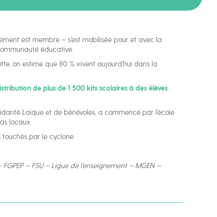
nement est membre – s’est mobilisée pour et avec la
a communauté éducative.
otte, on estime que 80 % vivent aujourd’hui dans la
stribution de plus de 1 500 kits scolaires à des élèves
idarité Laïque et de bénévoles, a commencé par l’école
as locaux.
 touchés par le cyclone.
 – FGPEP – FSU – Ligue de l’enseignement – MGEN –