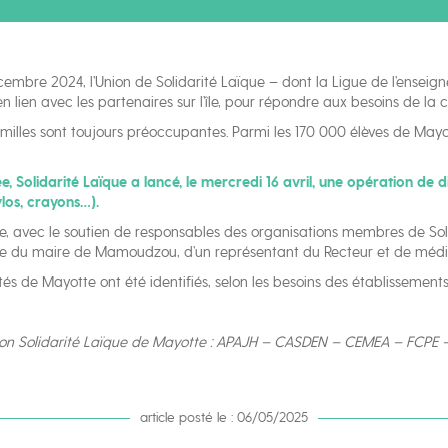
mbre 2024, l’Union de Solidarité Laïque – dont la Ligue de l’enseig
 lien avec les partenaires sur l’île, pour répondre aux besoins de l
familles sont toujours préoccupantes. Parmi les 170 000 élèves de May
, Solidarité Laïque a lancé, le mercredi 16 avril, une opération de di
los, crayons…).
e, avec le soutien de responsables des organisations membres de Sol
sence du maire de Mamoudzou, d’un représentant du Recteur et de médi
s de Mayotte ont été identifiés, selon les besoins des établissements
tion Solidarité Laïque de Mayotte : APAJH – CASDEN – CEMEA – FCPE
article posté le : 06/05/2025