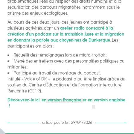
problématiques liées au respect des droits humains et à la
sécurisation des parcours migratoires, notamment sous le
prisme des enjeux écologiques.
Au cours de ces deux jours, ces jeunes ont participé à
plusieurs activités, dont un
atelier radio consacré à la
création d’un podcast sur la transition juste et la migration
en donnant la parole aux citoyen·nes de Dunkerque
. Les
participant·es ont alors :
Recueilli des témoignages lors de micro-trottoir ;
Mené des entretiens avec des personnalités politiques ou
militantes ;
Participé au travail de montage du podcast.
Intitulé «
Voice of DK »
, le podcast a pu être finalisé grâce au
soutien du Centre d’Éducation et de Formation Interculturel
Rencontre (CEFIR).
Découvrez-le ici, en
version française
et en
version anglaise
!
article posté le : 29/04/2026