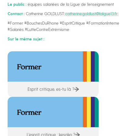
Le public :
équipes salariées de la Ligue de l’enseignement
Contact :
Catherine GOLDLUST
catherine.goldlust@laligue13.fr
#Former #BouchesDuRhone #EspritCritique #FormationInterne
#Salariés #LutteContreExtrémisme
Sur le même sujet :
Esprit critique, es-tu là ?
L'esprit critique : kesako ?