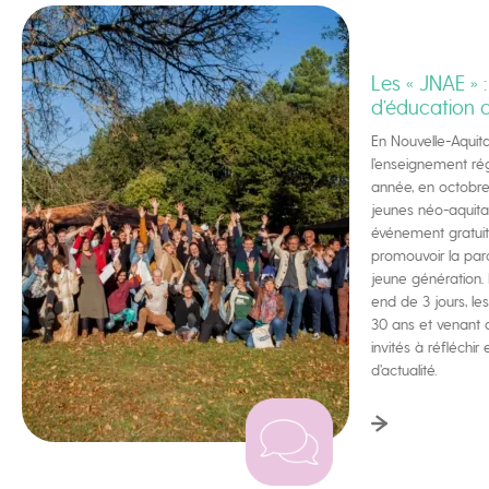
Les « JNAE » :
d’éducation c
En Nouvelle-Aquita
l’enseignement ré
année, en octobre, 
jeunes néo-aquita
événement gratuit 
promouvoir la par
jeune génération.
end de 3 jours, le
30 ans et venant d
invités à réfléchir
d’actualité.