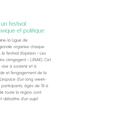
 un festival
ivique et politique
ine, la Ligue de
gionale organise chaque
le festival d’opinion « Les
ins s’engagent » (JNAE). Cet
vise à soutenir et à
ole et l’engagement de la
 L’espace d’un long week-
s participants, âgés de 18 à
e toute la région, sont
 et débattre d’un sujet