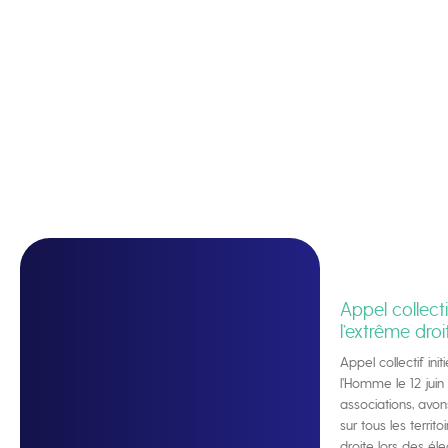
Appel collect
l’extrême droi
Appel collectif ini
l’Homme le 12 juin
associations, avo
sur tous les territ
droite lors des éle