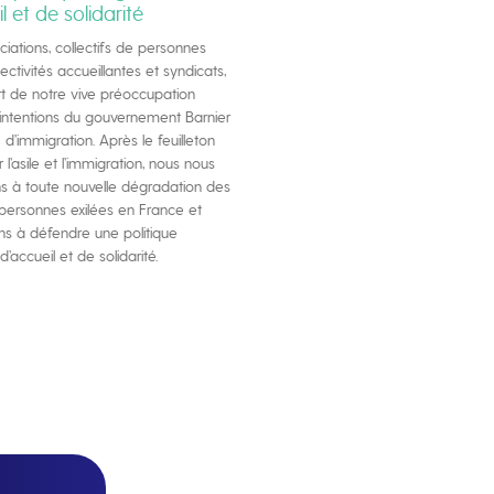
l et de solidarité
ciations, collectifs de personnes
llectivités accueillantes et syndicats,
rt de notre vive préoccupation
intentions du gouvernement Barnier
d’immigration. Après le feuilleton
r l’asile et l’immigration, nous nous
 à toute nouvelle dégradation des
 personnes exilées en France et
ns à défendre une politique
d’accueil et de solidarité.