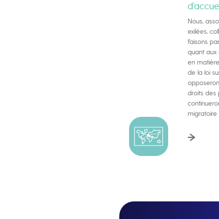
d’accuei
Nous, asso
exilées, co
faisons pa
quant aux 
en matière 
de la loi su
opposerons
droits des
continuero
migratoire 