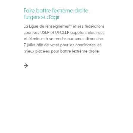
Faire battre l’extrême droite :
l’urgence d’agir
La Ligue de l’enseignement et ses fédérations
sportives USEP et UFOLEP appellent électrices
et électeurs à se rendre aux urnes dimanche
7 juillet afin de voter pour les candidat·es les
mieux placé·es pour battre l’extrême droite.