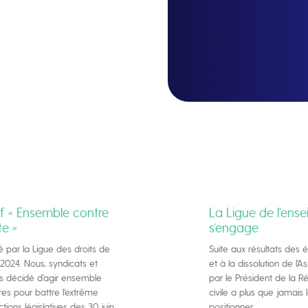
if « Ensemble contre
La Ligue de l’ens
te »
s’engage
tié par la Ligue des droits de
Suite aux résultats des
 2024. Nous, syndicats et
et à la dissolution de l’
ns décidé d’agir ensemble
par le Président de la Ré
oires pour battre l‘extrême
civile a plus que jamais 
ctions législatives des 30 juin
positionner.