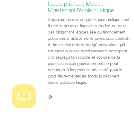
l’école publique laïque :
Maintenant l’école publique !
Depuis un an des enquêtes journalistiques ont
illustré la gabegie financière, parfois au-delà
des obligations légales, liée au financement
public des établissements privés sous contrat.
A l’heure des débats budgétaires, alors qu’il
est établi que ces établissements participent
à la ségrégation sociale et scolaire de la
jeunesse, aucun gouvernement ne peut
échapper à l’impérieuse nécessité, pour le
pays de réorienter, les fonds publics vers
l’école publique laïque.