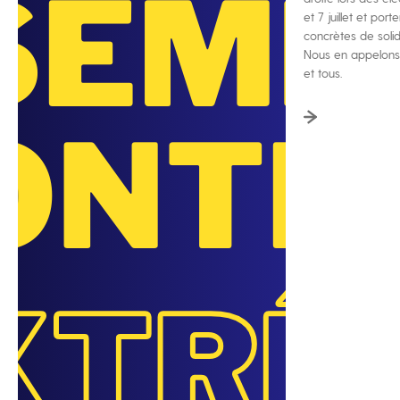
et 7 juillet et po
concrètes de solida
Nous en appelons 
et tous.